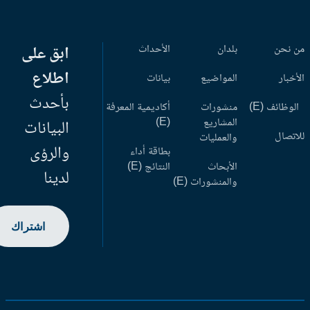
 نحن
بلدان
الأحداث
ابق على
اطلاع
أخبار
المواضيع
بيانات
بأحدث
وظائف (E)
منشورات
أكاديمية المعرفة
المشاريع
(E)
البيانات
اتصال
والعمليات
والرؤى
بطاقة أداء
الأبحاث
النتائج (E)
لدينا
والمنشورات (E)
اشتراك