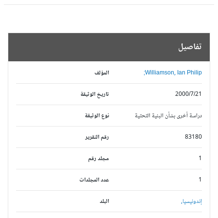
تفاصيل
Williamson, Ian Philip;
المؤلف
2000/7/21
تاريخ الوثيقة
دراسة أخرى بشأن البنية التحتية
نوع الوثيقة
83180
رقم التقرير
1
مجلد رقم
1
عدد المجلدات
إندونيسيا,
البلد