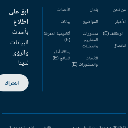
 نحن
بلدان
الأحداث
ابق على
اطلاع
أخبار
المواضيع
بيانات
بأحدث
وظائف (E)
منشورات
أكاديمية المعرفة
المشاريع
(E)
البيانات
اتصال
والعمليات
والرؤى
بطاقة أداء
الأبحاث
النتائج (E)
لدينا
والمنشورات (E)
اشتراك