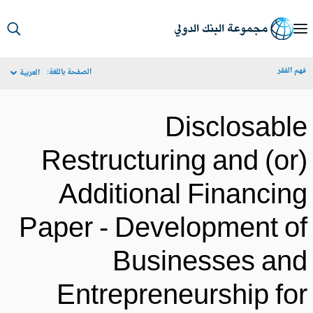
S
Ma
م الفقر
الصفحة باللغة:
العربية
Navigat
Disclosabl
Restructuring and (or
Additional Financin
Paper - Development o
Businesses an
Entrepreneurship fo