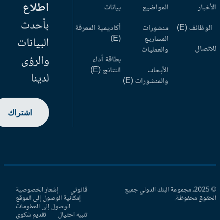
اطلاع
أخبار
المواضيع
بيانات
بأحدث
وظائف (E)
منشورات
أكاديمية المعرفة
المشاريع
(E)
البيانات
اتصال
والعمليات
والرؤى
بطاقة أداء
الأبحاث
النتائج (E)
لدينا
والمنشورات (E)
اشتراك
© 2025، مجموعة البنك الدولي جميع
قانوني
إشعار الخصوصية
حقوق محفوظة.
إمكانية الوصول إلى الموقع
الوصول إلى المعلومات
تنبيه احتيال
تقديم شكوى