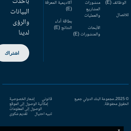
بأحدث
وظائف (E)
منشورات
أكاديمية المعرفة
المشاريع
(E)
البيانات
اتصال
والعمليات
والرؤى
بطاقة أداء
الأبحاث
النتائج (E)
لدينا
والمنشورات (E)
اشتراك
© 2025، مجموعة البنك الدولي جميع
قانوني
إشعار الخصوصية
حقوق محفوظة.
إمكانية الوصول إلى الموقع
الوصول إلى المعلومات
تنبيه احتيال
تقديم شكوى
×