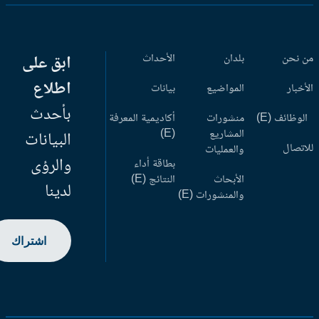
 نحن
بلدان
الأحداث
ابق على
اطلاع
أخبار
المواضيع
بيانات
بأحدث
وظائف (E)
منشورات
أكاديمية المعرفة
المشاريع
(E)
البيانات
اتصال
والعمليات
والرؤى
بطاقة أداء
الأبحاث
النتائج (E)
لدينا
والمنشورات (E)
اشتراك