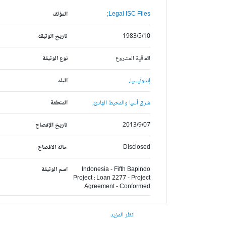
Legal ISC Files;
المؤلف
1983/5/10
تاريخ الوثيقة
اتفاقية المشروع
نوع الوثيقة
إندونيسيا,
البلد
شرق آسيا والمحيط الهادئ,
المنطقة
2013/9/07
تاريخ الإفصاح
Disclosed
حالة الافصاح
Indonesia - Fifth Bapindo
اسم الوثيقة
Project : Loan 2277 - Project
Agreement - Conformed
انظر المزيد