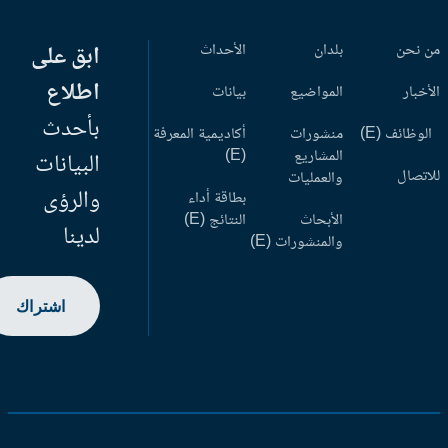
 نحن
بلدان
الأحداث
ابق على
اطلاع
أخبار
المواضيع
بيانات
بأحدث
وظائف (E)
منشورات
أكاديمية المعرفة
المشاريع
(E)
البيانات
اتصال
والعمليات
والرؤى
بطاقة أداء
الأبحاث
النتائج (E)
لدينا
والمنشورات (E)
اشتراك