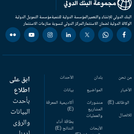
بنك الدولي للإنشاء والتعمير
المؤسسة الدولية للتنمية
مؤسسة التمويل الدولية
وكالة الدولية لضمان الاستثمار
المركز الدولي لتسوية منازعات الاستثمار
 نحن
بلدان
الأحداث
ابق على
اطلاع
أخبار
المواضيع
بيانات
بأحدث
وظائف (E)
منشورات
أكاديمية المعرفة
المشاريع
(E)
البيانات
اتصال
والعمليات
والرؤى
بطاقة أداء
الأبحاث
النتائج (E)
لدينا