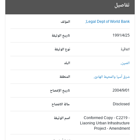
تفاصيل
Legal Dept of World Bank;
المؤلف
1991/4/25
تاريخ الوثيقة
اتفاقية
نوع الوثيقة
الصين,
البلد
شرق آسيا والمحيط الهادئ,
المنطقة
2004/9/01
تاريخ الإفصاح
Disclosed
حالة الافصاح
Conformed Copy - C2219 -
اسم الوثيقة
Liaoning Urban Infrastructure
Project - Amendment