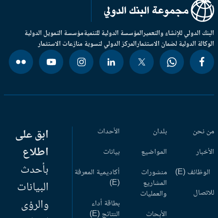
بنك الدولي للإنشاء والتعمير
المؤسسة الدولية للتنمية
مؤسسة التمويل الدولية
وكالة الدولية لضمان الاستثمار
المركز الدولي لتسوية منازعات الاستثمار
 نحن
بلدان
الأحداث
ابق على
اطلاع
أخبار
المواضيع
بيانات
بأحدث
وظائف (E)
منشورات
أكاديمية المعرفة
المشاريع
(E)
البيانات
اتصال
والعمليات
والرؤى
بطاقة أداء
الأبحاث
النتائج (E)