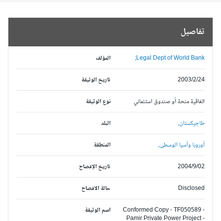
تفاصيل
Legal Dept of World Bank;
المؤلف
2003/2/24
تاريخ الوثيقة
اتفاقية منحة أو صندوق استئماني
نوع الوثيقة
طاجيكستان,
البلد
أوروبا وآسيا الوسطى,
المنطقة
2004/9/02
تاريخ الإفصاح
Disclosed
حالة الافصاح
Conformed Copy - TF050589 -
اسم الوثيقة
Pamir Private Power Project -