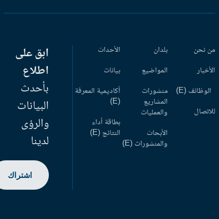
 نحن
بلدان
الأحداث
ابق على
اطلاع
أخبار
المواضيع
بيانات
بأحدث
وظائف (E)
منشورات
أكاديمية المعرفة
المشاريع
(E)
البيانات
اتصال
والعمليات
والرؤى
بطاقة أداء
الأبحاث
النتائج (E)
لدينا
والمنشورات (E)
اشتراك