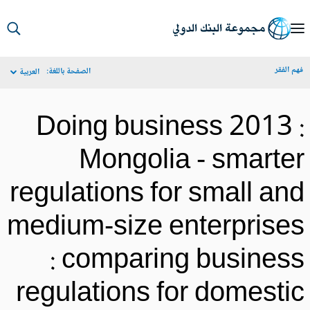
S
Ma
م الفقر
الصفحة باللغة:
العربية
Navigat
Doing business 2013 
Mongolia - smarte
regulations for small an
medium-size enterprise
: comparing busines
regulations for domesti