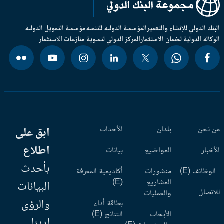
بنك الدولي للإنشاء والتعمير
المؤسسة الدولية للتنمية
مؤسسة التمويل الدولية
وكالة الدولية لضمان الاستثمار
المركز الدولي لتسوية منازعات الاستثمار
 نحن
بلدان
الأحداث
ابق على
اطلاع
أخبار
المواضيع
بيانات
بأحدث
وظائف (E)
منشورات
أكاديمية المعرفة
المشاريع
(E)
البيانات
اتصال
والعمليات
والرؤى
بطاقة أداء
الأبحاث
النتائج (E)
لدينا