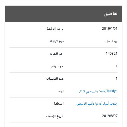
تفاصيل
2019/1/01
تاريخ الوثيقة
ورقة عمل
نوع الوثيقة
140321
رقم التقرير
1
مجلد رقم
1
عدد المجلدات
Turkiye,
بنغلاديش,
سري لانكا,
البلد
جنوب آسيا,
أوروبا وآسيا الوسطى,
المنطقة
2019/8/07
تاريخ الإفصاح