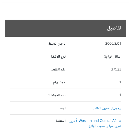
تفاصيل
2006/3/01
تاريخ الوثيقة
رسالة إخبارية
نوع الوثيقة
37523
رقم التقرير
1
مجلد رقم
1
عدد المجلدات
نيجيريا,
الصين,
العالم,
البلد
Western and Central Africa,
أخرى,
المنطقة
شرق آسيا والمحيط الهادئ,