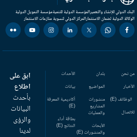
بنك الدولي للإنشاء والتعمير
المؤسسة الدولية للتنمية
مؤسسة التمويل الدولية
وكالة الدولية لضمان الاستثمار
المركز الدولي لتسوية منازعات الاستثمار
 نحن
بلدان
الأحداث
ابق على
اطلاع
أخبار
المواضيع
بيانات
بأحدث
وظائف (E)
منشورات
أكاديمية المعرفة
المشاريع
(E)
البيانات
اتصال
والعمليات
والرؤى
بطاقة أداء
الأبحاث
النتائج (E)
لدينا
والمنشورات (E)