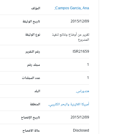
Campos Garcia, Ana;
المؤلف
2015/12/09
تاريخ الوثيقة
تقرير عن أوضاع ونتائج تنفيذ
نوع الوثيقة
المشروع
ISR21659
رقم التقرير
1
مجلد رقم
1
عدد المجلدات
هندوراس,
البلد
أمريكا اللاتينية والبحر الكاريبي,
المنطقة
2015/12/09
تاريخ الإفصاح
Disclosed
حالة الافصاح