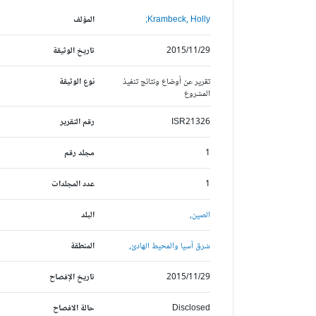
Krambeck, Holly;
المؤلف
2015/11/29
تاريخ الوثيقة
تقرير عن أوضاع ونتائج تنفيذ
نوع الوثيقة
المشروع
ISR21326
رقم التقرير
1
مجلد رقم
1
عدد المجلدات
الصين,
البلد
شرق آسيا والمحيط الهادئ,
المنطقة
2015/11/29
تاريخ الإفصاح
Disclosed
حالة الافصاح