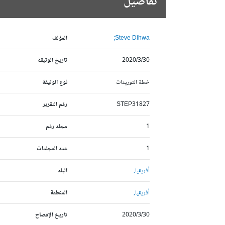
تفاصيل
Steve Dihwa;
المؤلف
2020/3/30
تاريخ الوثيقة
خطة التوريدات
نوع الوثيقة
STEP31827
رقم التقرير
1
مجلد رقم
1
عدد المجلدات
أفريقيا,
البلد
أفريقيا,
المنطقة
2020/3/30
تاريخ الإفصاح