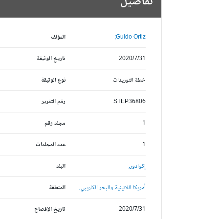
تفاصيل
Guido Ortiz;
المؤلف
2020/7/31
تاريخ الوثيقة
خطة التوريدات
نوع الوثيقة
STEP36806
رقم التقرير
1
مجلد رقم
1
عدد المجلدات
إكوادور,
البلد
أمريكا اللاتينية والبحر الكاريبي,
المنطقة
2020/7/31
تاريخ الإفصاح