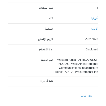
1
عدد المجلدات
أفريقيا,
البلد
أفريقيا,
المنطقة
2021/1/26
تاريخ الإفصاح
Disclosed
حالة الافصاح
Western Africa - AFRICA WEST-
اسم الوثيقة
P123093- West Africa Regional
Communications Infrastructure
Project - APL 2 - Procurement Plan
كلمة أساسية
انظر المزيد