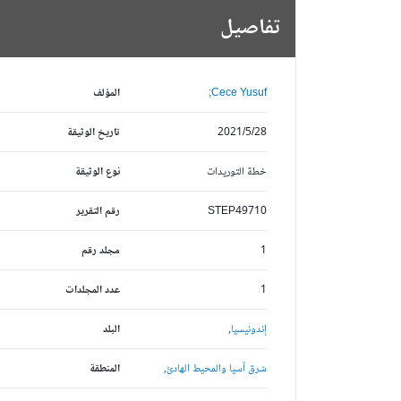
تفاصيل
Cece Yusuf;
المؤلف
2021/5/28
تاريخ الوثيقة
خطة التوريدات
نوع الوثيقة
STEP49710
رقم التقرير
1
مجلد رقم
1
عدد المجلدات
إندونيسيا,
البلد
شرق آسيا والمحيط الهادئ,
المنطقة