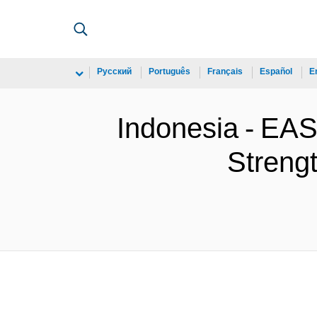
Русский
Português
Français
Español
E
Indonesia - EA
Strengt