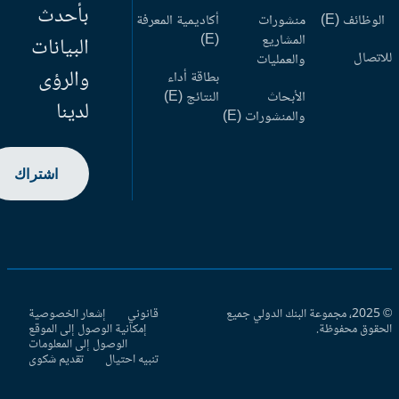
بأحدث
وظائف (E)
منشورات
أكاديمية المعرفة
المشاريع
(E)
البيانات
اتصال
والعمليات
والرؤى
بطاقة أداء
الأبحاث
النتائج (E)
لدينا
والمنشورات (E)
اشتراك
© 2025، مجموعة البنك الدولي جميع
قانوني
إشعار الخصوصية
حقوق محفوظة.
إمكانية الوصول إلى الموقع
الوصول إلى المعلومات
تنبيه احتيال
تقديم شكوى