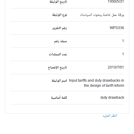
1990/5/31
تاريخ الوثيقة
ورقة عمل خاصة ببحوث السياسات
نوع الوثيقة
WPS336
رقم التقرير
1
مجلد رقم
1
عدد المجلدات
2010/7/01
تاريخ الإفصاح
Input tariffs and duty drawbacks in
اسم الوثيقة
the design of tariff reform
duty drawback
كلمة أساسية
انظر المزيد