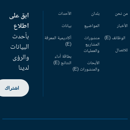
 نحن
بلدان
الأحداث
ابق على
اطلاع
أخبار
المواضيع
بيانات
بأحدث
وظائف (E)
منشورات
أكاديمية المعرفة
المشاريع
(E)
البيانات
اتصال
والعمليات
والرؤى
بطاقة أداء
الأبحاث
النتائج (E)
لدينا
والمنشورات (E)
اشتراك