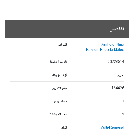
تفاصيل
Arnhold, Nina;
المؤلف
Bassett, Roberta Malee;
2022/3/14
تاريخ الوثيقة
تقرير
نوع الوثيقة
164426
رقم التقرير
1
مجلد رقم
1
عدد المجلدات
Multi-Regional,
البلد