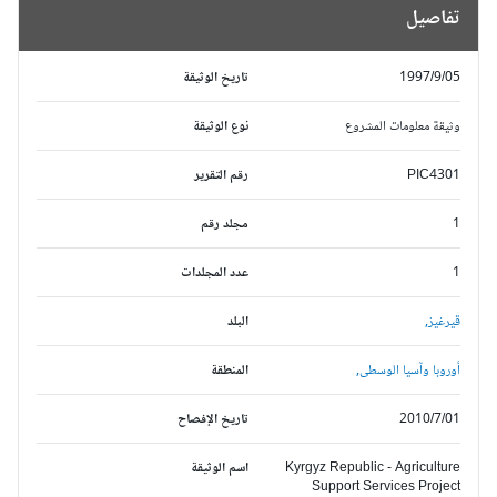
تفاصيل
1997/9/05
تاريخ الوثيقة
وثيقة معلومات المشروع
نوع الوثيقة
PIC4301
رقم التقرير
1
مجلد رقم
1
عدد المجلدات
قيرغيز,
البلد
أوروبا وآسيا الوسطى,
المنطقة
2010/7/01
تاريخ الإفصاح
Kyrgyz Republic - Agriculture
اسم الوثيقة
Support Services Project