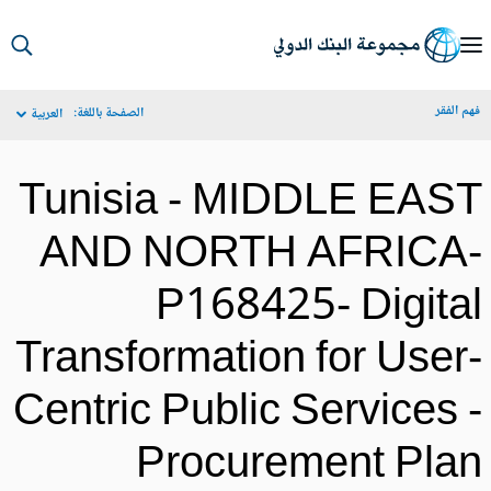
S
Ma
م الفقر
الصفحة باللغة:
العربية
Navigat
Tunisia - MIDDLE EAS
AND NORTH AFRICA
P168425- Digita
Transformation for User
Centric Public Services 
Procurement Pla