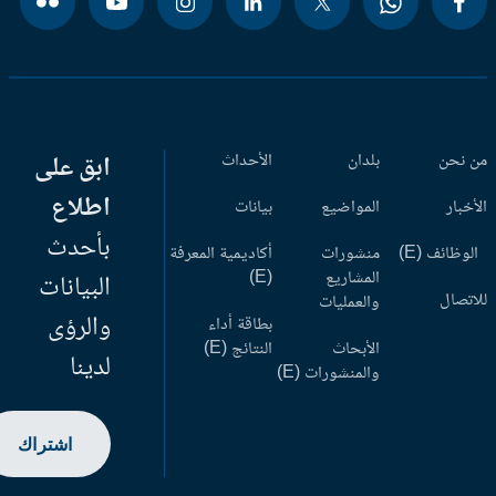
 نحن
بلدان
الأحداث
ابق على
اطلاع
أخبار
المواضيع
بيانات
بأحدث
وظائف (E)
منشورات
أكاديمية المعرفة
المشاريع
(E)
البيانات
اتصال
والعمليات
والرؤى
بطاقة أداء
الأبحاث
النتائج (E)
لدينا
والمنشورات (E)
اشتراك