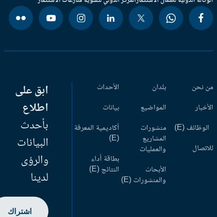
وكالة الدولية لضمان الاستثمار
المركز الدولي لتسوية منازعات الاستثمار
 نحن
بلدان
الأحداث
ابق على
اطلاع
أخبار
المواضيع
بيانات
بأحدث
وظائف (E)
منشورات
أكاديمية المعرفة
المشاريع
(E)
البيانات
اتصال
والعمليات
والرؤى
بطاقة أداء
الأبحاث
النتائج (E)
لدينا
والمنشورات (E)
اشتراك