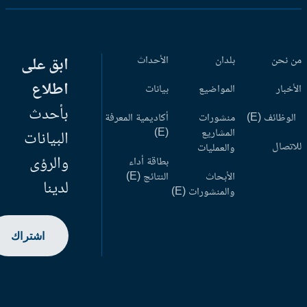
 نحن
بلدان
الأحداث
ابق على
اطلاع
أخبار
المواضيع
بيانات
بأحدث
وظائف (E)
منشورات
أكاديمية المعرفة
المشاريع
(E)
البيانات
اتصال
والعمليات
والرؤى
بطاقة أداء
الأبحاث
النتائج (E)
لدينا
والمنشورات (E)
اشتراك