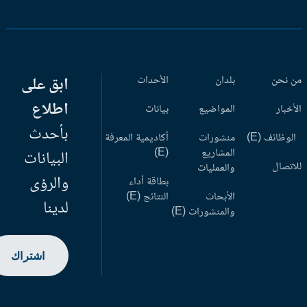
 نحن
بلدان
الأحداث
ابق على
اطلاع
أخبار
المواضيع
بيانات
بأحدث
وظائف (E)
منشورات
أكاديمية المعرفة
المشاريع
(E)
البيانات
اتصال
والعمليات
والرؤى
بطاقة أداء
الأبحاث
النتائج (E)
لدينا
والمنشورات (E)
اشتراك