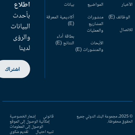
اطلاع
أخبار
المواضيع
بيانات
بأحدث
وظائف (E)
منشورات
أكاديمية المعرفة
المشاريع
(E)
البيانات
اتصال
والعمليات
والرؤى
بطاقة أداء
الأبحاث
النتائج (E)
لدينا
والمنشورات (E)
اشتراك
© 2025، مجموعة البنك الدولي جميع
قانوني
إشعار الخصوصية
حقوق محفوظة.
إمكانية الوصول إلى الموقع
الوصول إلى المعلومات
تنبيه احتيال
تقديم شكوى