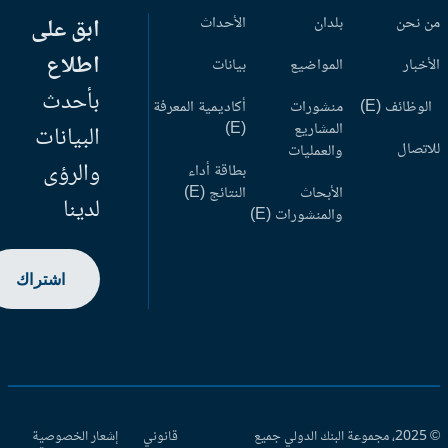
 نحن
بلدان
الأحداث
ابق على
اطلاع
أخبار
المواضيع
بيانات
بأحدث
وظائف (E)
منشورات
أكاديمية المعرفة
المشاريع
(E)
البيانات
اتصال
والعمليات
والرؤى
بطاقة أداء
الأبحاث
النتائج (E)
لدينا
والمنشورات (E)
اشتراك
© 2025، مجموعة البنك الدولي جميع
قانوني
إشعار الخصوصية