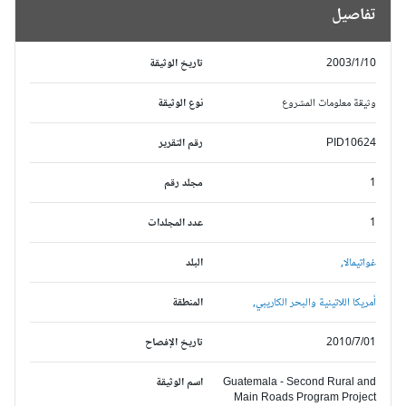
تفاصيل
2003/1/10
تاريخ الوثيقة
وثيقة معلومات المشروع
نوع الوثيقة
PID10624
رقم التقرير
1
مجلد رقم
1
عدد المجلدات
غواتيمالا,
البلد
أمريكا اللاتينية والبحر الكاريبي,
المنطقة
2010/7/01
تاريخ الإفصاح
Guatemala - Second Rural and
اسم الوثيقة
Main Roads Program Project