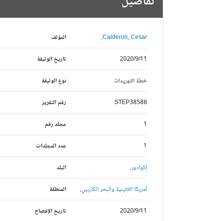
تفاصيل
Calderon, Cesar;
المؤلف
2020/9/11
تاريخ الوثيقة
خطة التوريدات
نوع الوثيقة
STEP38588
رقم التقرير
1
مجلد رقم
1
عدد المجلدات
إكوادور,
البلد
أمريكا اللاتينية والبحر الكاريبي,
المنطقة
2020/9/11
تاريخ الإفصاح