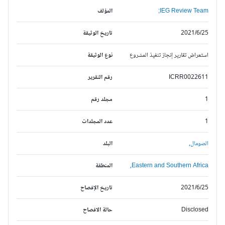
IEG Review Team;
المؤلف
2021/6/25
تاريخ الوثيقة
استعراض تقارير إنجاز تنفيذ المشروع
نوع الوثيقة
ICRR0022611
رقم التقرير
1
مجلد رقم
1
عدد المجلدات
الصومال,
البلد
Eastern and Southern Africa,
المنطقة
2021/6/25
تاريخ الإفصاح
Disclosed
حالة الافصاح