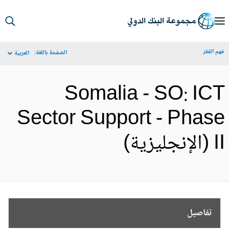
S
Ma
م الفقر
الصفحة باللغة:
العربية
Navigat
Somalia - SO: IC
Sector Support - Phas
نجليزية)
تفاصيل