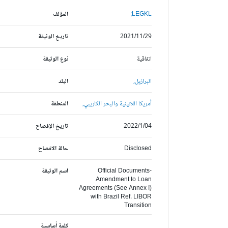
LEGKL;
المؤلف
2021/11/29
تاريخ الوثيقة
اتفاقية
نوع الوثيقة
البرازيل,
البلد
أمريكا اللاتينية والبحر الكاريبي,
المنطقة
2022/1/04
تاريخ الإفصاح
Disclosed
حالة الافصاح
Official Documents-
اسم الوثيقة
Amendment to Loan
Agreements (See Annex I)
with Brazil Ref. LIBOR
Transition
كلمة أساسية