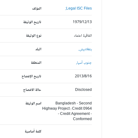
Legal ISC Files;
المؤلف
1979/12/13
تاريخ الوثيقة
اتفاقية اعتماد
نوع الوثيقة
بنغلاديش,
البلد
جنوب آسيا,
المنطقة
2013/8/16
تاريخ الإفصاح
Disclosed
حالة الافصاح
Bangladesh - Second
اسم الوثيقة
Highway Project : Credit 0964
- Credit Agreement -
Conformed
كلمة أساسية