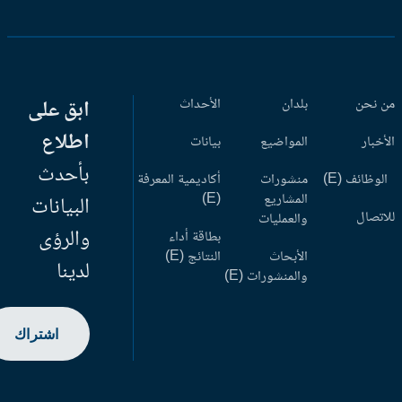
 نحن
بلدان
الأحداث
ابق على
اطلاع
أخبار
المواضيع
بيانات
بأحدث
وظائف (E)
منشورات
أكاديمية المعرفة
المشاريع
(E)
البيانات
اتصال
والعمليات
والرؤى
بطاقة أداء
الأبحاث
النتائج (E)
لدينا
والمنشورات (E)
اشتراك