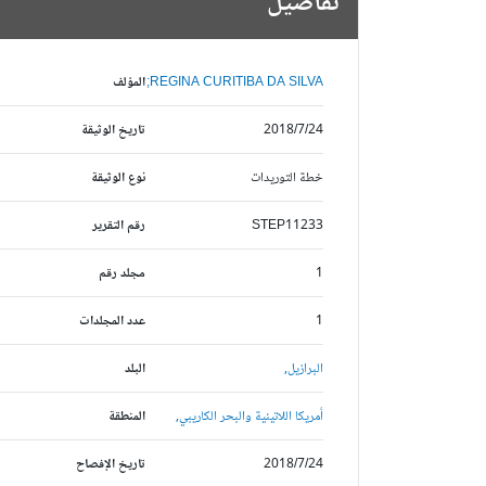
تفاصيل
REGINA CURITIBA DA SILVA;
المؤلف
2018/7/24
تاريخ الوثيقة
خطة التوريدات
نوع الوثيقة
STEP11233
رقم التقرير
1
مجلد رقم
1
عدد المجلدات
البرازيل,
البلد
أمريكا اللاتينية والبحر الكاريبي,
المنطقة
2018/7/24
تاريخ الإفصاح