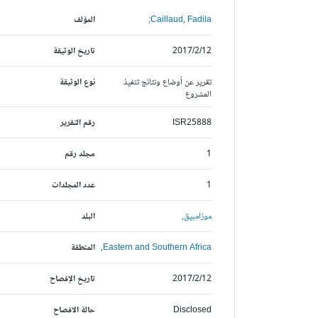
Caillaud, Fadila;
المؤلف
2017/2/12
تاريخ الوثيقة
تقرير عن أوضاع ونتائج تنفيذ
نوع الوثيقة
المشروع
ISR25888
رقم التقرير
1
مجلد رقم
1
عدد المجلدات
موزامبيق,
البلد
Eastern and Southern Africa,
المنطقة
2017/2/12
تاريخ الإفصاح
Disclosed
حالة الافصاح