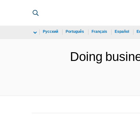
Русский
Português
Français
Español
E
Doing busine