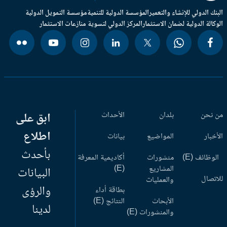
بنك الدولي للإنشاء والتعمير
المؤسسة الدولية للتنمية
مؤسسة التمويل الدولية
وكالة الدولية لضمان الاستثمار
المركز الدولي لتسوية منازعات الاستثمار
 نحن
بلدان
الأحداث
ابق على
اطلاع
أخبار
المواضيع
بيانات
بأحدث
وظائف (E)
منشورات
أكاديمية المعرفة
المشاريع
(E)
البيانات
اتصال
والعمليات
والرؤى
بطاقة أداء
الأبحاث
النتائج (E)
لدينا
والمنشورات (E)