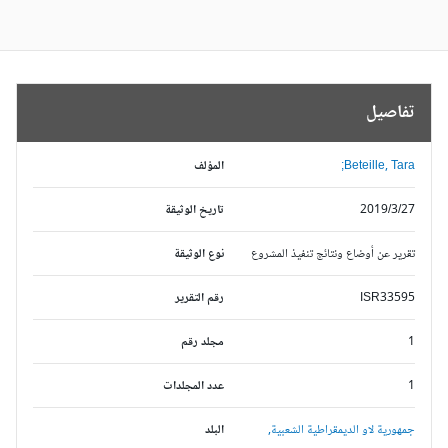
تفاصيل
Beteille, Tara;
المؤلف
2019/3/27
تاريخ الوثيقة
تقرير عن أوضاع ونتائج تنفيذ المشروع
نوع الوثيقة
ISR33595
رقم التقرير
1
مجلد رقم
1
عدد المجلدات
جمهورية لاو الديمقراطية الشعبية,
البلد