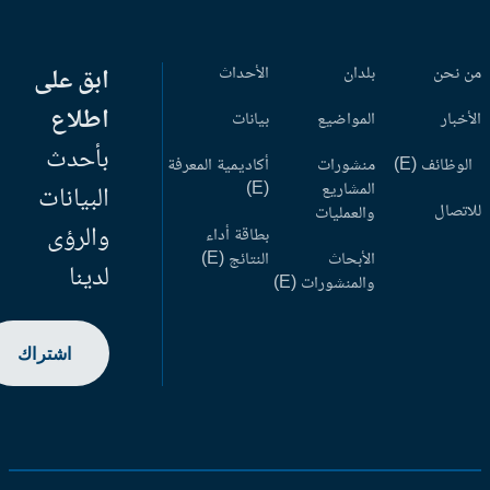
 نحن
بلدان
الأحداث
ابق على
اطلاع
أخبار
المواضيع
بيانات
بأحدث
وظائف (E)
منشورات
أكاديمية المعرفة
المشاريع
(E)
البيانات
اتصال
والعمليات
والرؤى
بطاقة أداء
الأبحاث
النتائج (E)
لدينا
والمنشورات (E)
اشتراك