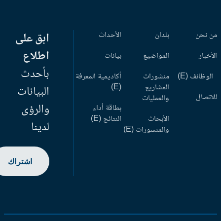
 نحن
بلدان
الأحداث
ابق على
اطلاع
أخبار
المواضيع
بيانات
بأحدث
وظائف (E)
منشورات
أكاديمية المعرفة
المشاريع
(E)
البيانات
اتصال
والعمليات
والرؤى
بطاقة أداء
الأبحاث
النتائج (E)
لدينا
والمنشورات (E)
اشتراك