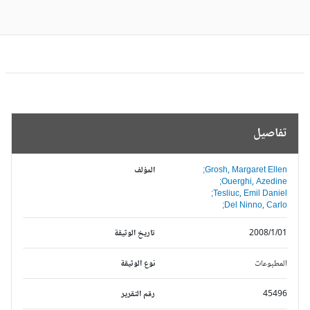
تفاصيل
Grosh, Margaret Ellen;
المؤلف
Ouerghi, Azedine;
Tesliuc, Emil Daniel;
Del Ninno, Carlo;
2008/1/01
تاريخ الوثيقة
المطبوعات
نوع الوثيقة
45496
رقم التقرير