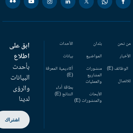
 نحن
بلدان
الأحداث
ابق على
اطلاع
أخبار
المواضيع
بيانات
بأحدث
وظائف (E)
منشورات
أكاديمية المعرفة
المشاريع
(E)
البيانات
اتصال
والعمليات
والرؤى
بطاقة أداء
الأبحاث
النتائج (E)
لدينا
والمنشورات (E)
اشتراك