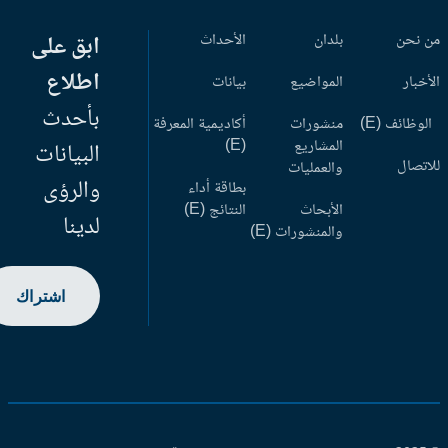
 نحن
بلدان
الأحداث
ابق على
اطلاع
أخبار
المواضيع
بيانات
بأحدث
وظائف (E)
منشورات
أكاديمية المعرفة
المشاريع
(E)
البيانات
اتصال
والعمليات
والرؤى
بطاقة أداء
الأبحاث
النتائج (E)
لدينا
والمنشورات (E)
اشتراك