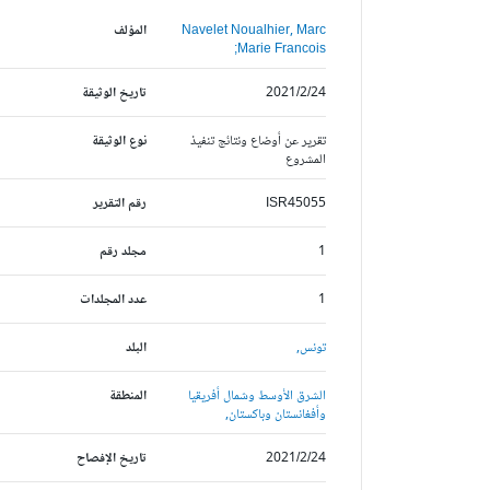
Navelet Noualhier, Marc
المؤلف
Marie Francois;
2021/2/24
تاريخ الوثيقة
تقرير عن أوضاع ونتائج تنفيذ
نوع الوثيقة
المشروع
ISR45055
رقم التقرير
1
مجلد رقم
1
عدد المجلدات
تونس,
البلد
الشرق الأوسط وشمال أفريقيا
المنطقة
وأفغانستان وباكستان,
2021/2/24
تاريخ الإفصاح