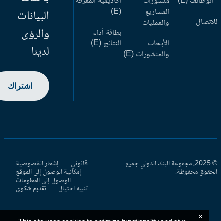
وظائف (E)
منشورات
أكاديمية المعرفة
المشاريع
(E)
البيانات
اتصال
والعمليات
والرؤى
بطاقة أداء
الأبحاث
النتائج (E)
لدينا
والمنشورات (E)
اشتراك
© 2025، مجموعة البنك الدولي جميع
قانوني
إشعار الخصوصية
حقوق محفوظة.
إمكانية الوصول إلى الموقع
الوصول إلى المعلومات
تنبيه احتيال
تقديم شكوى
×