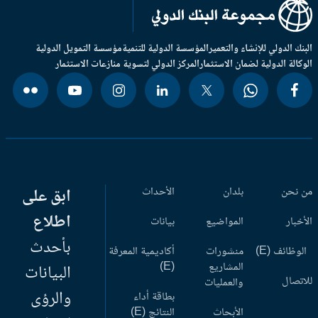
بنك الدولي للإنشاء والتعمير
المؤسسة الدولية للتنمية
مؤسسة التمويل الدولية
وكالة الدولية لضمان الاستثمار
المركز الدولي لتسوية منازعات الاستثمار
 نحن
بلدان
الأحداث
ابق على
اطلاع
أخبار
المواضيع
بيانات
بأحدث
وظائف (E)
منشورات
أكاديمية المعرفة
المشاريع
(E)
البيانات
اتصال
والعمليات
والرؤى
بطاقة أداء
الأبحاث
النتائج (E)