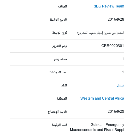
IEG Review Team;
المؤلف
2016/9/28
تاريخ الوثيقة
استعراض تقارير إنجاز تنفيذ المشروع
نوع الوثيقة
ICRR0020301
رقم التقرير
1
مجلد رقم
1
عدد المجلدات
غينيا,
البلد
Western and Central Africa,
المنطقة
2016/9/28
تاريخ الإفصاح
Guinea - Emergency
اسم الوثيقة
Macroeconomic and Fiscal Suppt