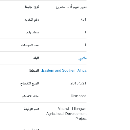
تقرير تقييم أداء المشروع
نوع الوثيقة
751
رقم التقرير
1
مجلد رقم
1
عدد المجلدات
ملاوي,
البلد
Eastern and Southern Africa,
المنطقة
2013/5/21
تاريخ الإفصاح
Disclosed
حالة الافصاح
Malawi - Lilongwe
اسم الوثيقة
Agricultural Development
Project