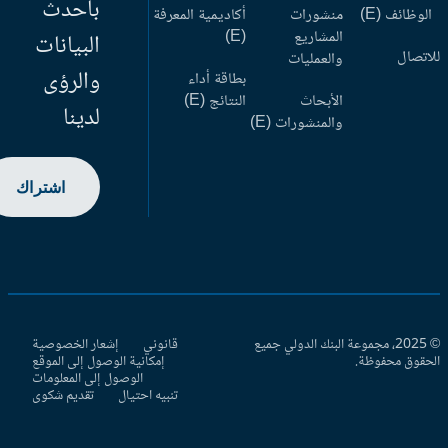
بأحدث
وظائف (E)
منشورات
أكاديمية المعرفة
المشاريع
(E)
البيانات
اتصال
والعمليات
والرؤى
بطاقة أداء
الأبحاث
النتائج (E)
لدينا
والمنشورات (E)
اشتراك
© 2025، مجموعة البنك الدولي جميع
قانوني
إشعار الخصوصية
حقوق محفوظة.
إمكانية الوصول إلى الموقع
الوصول إلى المعلومات
تنبيه احتيال
تقديم شكوى