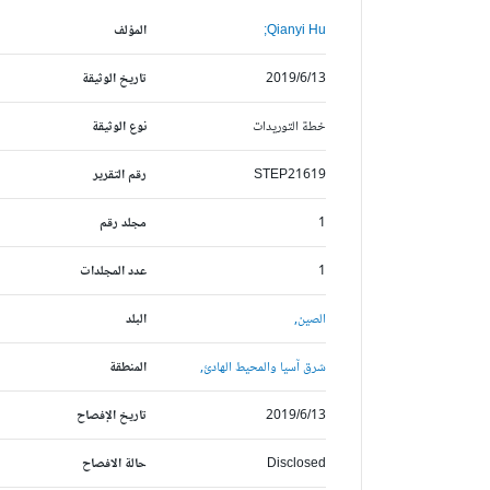
Qianyi Hu;
المؤلف
2019/6/13
تاريخ الوثيقة
خطة التوريدات
نوع الوثيقة
STEP21619
رقم التقرير
1
مجلد رقم
1
عدد المجلدات
الصين,
البلد
شرق آسيا والمحيط الهادئ,
المنطقة
2019/6/13
تاريخ الإفصاح
Disclosed
حالة الافصاح